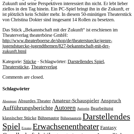
Zukunft und seine Perspektiven interessiert ihn nicht. Er lebt lieber
ziellos in den Tag hinein. Ein PC-Spiel bringt ihn in die Zukunft, er
ist plötzlich kein Schüler mehr. In diesem 50-minütigen Theaterstück
von Christina Dokter sind insgesamt 14 Rollen zu besetzen.
Das Stück „Bekanntschaft mit der Zukunft“ ist erschienen im
Theaterverlag theaterbörse GmbH:
http://www.theaterboerse.de/shop/de/theaterstuecke/genre-
jugendstuecke-jugendthemen/827-bekanntschaft-mit-der-
zukunft.html
Kategorie:
Stücke
· Schlagwörter:
Darstellendes Spiel
,
Theaterstücke
,
Theaterverlag
Comments are closed.
Schlagwörter
Amateur-Schauspieler
Anspruch
Absurdes Theater
Abenteuer
Autoren
Aufführungsberichte
Bearbeitung
Autorin
Darstellendes
klassischer Stücke
Bühnenautor
Bühnenautorin
Spiel
Erwachsenentheater
Fantasy
Ernstes