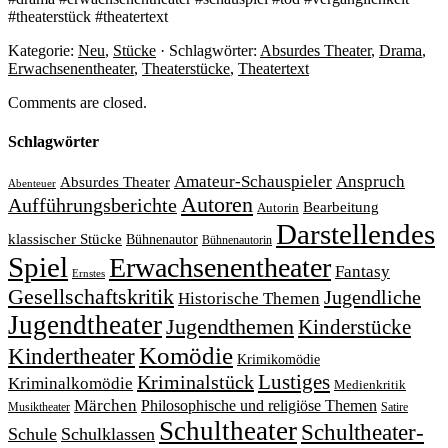
#theaterstück #theatertext
Kategorie:
Neu
,
Stücke
· Schlagwörter:
Absurdes Theater
,
Drama
,
Erwachsenentheater
,
Theaterstücke
,
Theatertext
Comments are closed.
Schlagwörter
Amateur-Schauspieler
Anspruch
Absurdes Theater
Abenteuer
Autoren
Aufführungsberichte
Bearbeitung
Autorin
Darstellendes
klassischer Stücke
Bühnenautor
Bühnenautorin
Spiel
Erwachsenentheater
Fantasy
Ernstes
Gesellschaftskritik
Jugendliche
Historische Themen
Jugendtheater
Jugendthemen
Kinderstücke
Komödie
Kindertheater
Krimikomödie
Lustiges
Kriminalstück
Kriminalkomödie
Medienkritik
Märchen
Philosophische und religiöse Themen
Satire
Musiktheater
Schultheater
Schultheater-
Schule
Schulklassen