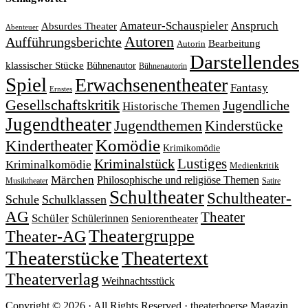
Amateur-Schauspieler
Anspruch
Absurdes Theater
Abenteuer
Autoren
Aufführungsberichte
Bearbeitung
Autorin
Darstellendes
klassischer Stücke
Bühnenautor
Bühnenautorin
Spiel
Erwachsenentheater
Fantasy
Ernstes
Gesellschaftskritik
Jugendliche
Historische Themen
Jugendtheater
Jugendthemen
Kinderstücke
Komödie
Kindertheater
Krimikomödie
Lustiges
Kriminalstück
Kriminalkomödie
Medienkritik
Märchen
Philosophische und religiöse Themen
Satire
Musiktheater
Schultheater
Schultheater-
Schule
Schulklassen
AG
Theater
Schüler
Schülerinnen
Seniorentheater
Theatergruppe
Theater-AG
Theaterstücke
Theatertext
Theaterverlag
Weihnachtsstück
Copyright © 2026 · All Rights Reserved · theaterboerse Magazin