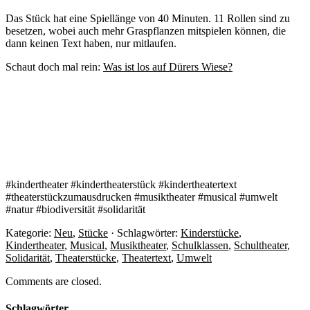
Das Stück hat eine Spiellänge von 40 Minuten. 11 Rollen sind zu
besetzen, wobei auch mehr Graspflanzen mitspielen können, die
dann keinen Text haben, nur mitlaufen.
Schaut doch mal rein:
Was ist los auf Dürers Wiese?
#kindertheater #kindertheaterstück #kindertheatertext
#theaterstückzumausdrucken #musiktheater #musical #umwelt
#natur #biodiversität #solidarität
Kategorie:
Neu
,
Stücke
· Schlagwörter:
Kinderstücke
,
Kindertheater
,
Musical
,
Musiktheater
,
Schulklassen
,
Schultheater
,
Solidarität
,
Theaterstücke
,
Theatertext
,
Umwelt
Comments are closed.
Schlagwörter