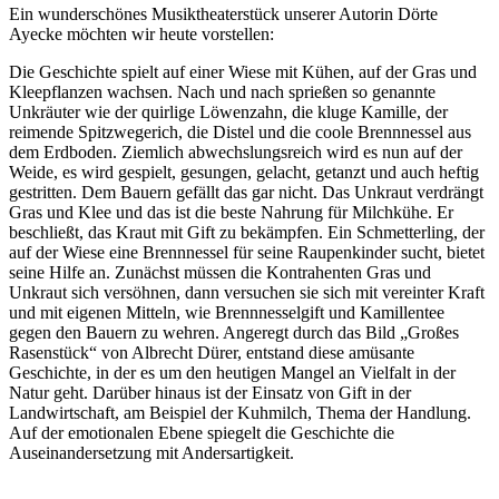
Ein wunderschönes Musiktheaterstück unserer Autorin Dörte
Ayecke möchten wir heute vorstellen:
Die Geschichte spielt auf einer Wiese mit Kühen, auf der Gras und
Kleepflanzen wachsen. Nach und nach sprießen so genannte
Unkräuter wie der quirlige Löwenzahn, die kluge Kamille, der
reimende Spitzwegerich, die Distel und die coole Brennnessel aus
dem Erdboden. Ziemlich abwechslungsreich wird es nun auf der
Weide, es wird gespielt, gesungen, gelacht, getanzt und auch heftig
gestritten. Dem Bauern gefällt das gar nicht. Das Unkraut verdrängt
Gras und Klee und das ist die beste Nahrung für Milchkühe. Er
beschließt, das Kraut mit Gift zu bekämpfen. Ein Schmetterling, der
auf der Wiese eine Brennnessel für seine Raupenkinder sucht, bietet
seine Hilfe an. Zunächst müssen die Kontrahenten Gras und
Unkraut sich versöhnen, dann versuchen sie sich mit vereinter Kraft
und mit eigenen Mitteln, wie Brennnesselgift und Kamillentee
gegen den Bauern zu wehren. Angeregt durch das Bild „Großes
Rasenstück“ von Albrecht Dürer, entstand diese amüsante
Geschichte, in der es um den heutigen Mangel an Vielfalt in der
Natur geht. Darüber hinaus ist der Einsatz von Gift in der
Landwirtschaft, am Beispiel der Kuhmilch, Thema der Handlung.
Auf der emotionalen Ebene spiegelt die Geschichte die
Auseinandersetzung mit Andersartigkeit.