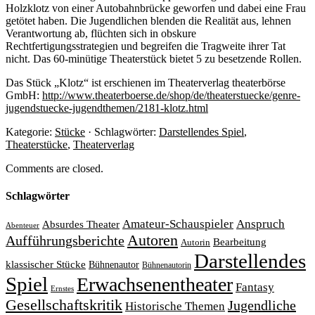
Holzklotz von einer Autobahnbrücke geworfen und dabei eine Frau
getötet haben. Die Jugendlichen blenden die Realität aus, lehnen
Verantwortung ab, flüchten sich in obskure
Rechtfertigungsstrategien und begreifen die Tragweite ihrer Tat
nicht. Das 60-minütige Theaterstück bietet 5 zu besetzende Rollen.
Das Stück „Klotz“ ist erschienen im Theaterverlag theaterbörse
GmbH:
http://www.theaterboerse.de/shop/de/theaterstuecke/genre-
jugendstuecke-jugendthemen/2181-klotz.html
Kategorie:
Stücke
· Schlagwörter:
Darstellendes Spiel
,
Theaterstücke
,
Theaterverlag
Comments are closed.
Schlagwörter
Amateur-Schauspieler
Anspruch
Absurdes Theater
Abenteuer
Autoren
Aufführungsberichte
Bearbeitung
Autorin
Darstellendes
klassischer Stücke
Bühnenautor
Bühnenautorin
Spiel
Erwachsenentheater
Fantasy
Ernstes
Gesellschaftskritik
Jugendliche
Historische Themen