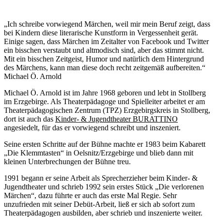
„Ich schreibe vorwiegend Märchen, weil mir mein Beruf zeigt, dass
bei Kindern diese literarische Kunstform in Vergessenheit gerät.
Einige sagen, dass Märchen im Zeitalter von Facebook und Twitter
ein bisschen verstaubt und altmodisch sind, aber das stimmt nicht.
Mit ein bisschen Zeitgeist, Humor und natürlich dem Hintergrund
des Märchens, kann man diese doch recht zeitgemäß aufbereiten.“
Michael Ö. Arnold
Michael Ö. Arnold ist im Jahre 1968 geboren und lebt in Stollberg
im Erzgebirge. Als Theaterpädagoge und Spielleiter arbeitet er am
Theaterpädagogischen Zentrum (TPZ) Erzgebirgskreis in Stollberg,
dort ist auch das
Kinder- & Jugendtheater BURATTINO
angesiedelt, für das er vorwiegend schreibt und inszeniert.
Seine ersten Schritte auf der Bühne machte er 1983 beim Kabarett
„Die Klemmtasten“ in Oelsnitz/Erzgebirge und blieb dann mit
kleinen Unterbrechungen der Bühne treu.
1991 begann er seine Arbeit als Sprecherzieher beim Kinder- &
Jugendtheater und schrieb 1992 sein erstes Stück „Die verlorenen
Märchen“, dazu führte er auch das erste Mal Regie. Sehr
unzufrieden mit seiner Debüt-Arbeit, ließ er sich ab sofort zum
Theaterpädagogen ausbilden, aber schrieb und inszenierte weiter.