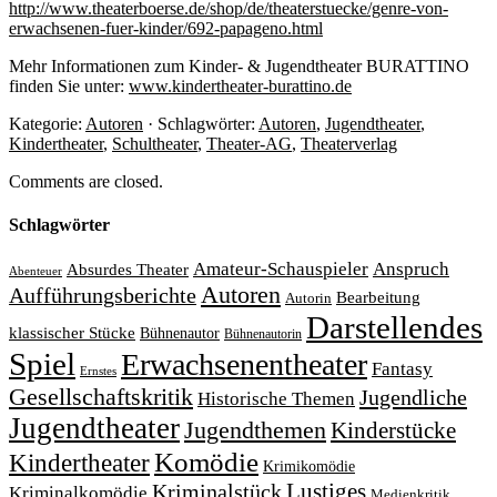
http://www.theaterboerse.de/shop/de/theaterstuecke/genre-von-
erwachsenen-fuer-kinder/692-papageno.html
Mehr Informationen zum Kinder- & Jugendtheater BURATTINO
finden Sie unter:
www.kindertheater-burattino.de
Kategorie:
Autoren
· Schlagwörter:
Autoren
,
Jugendtheater
,
Kindertheater
,
Schultheater
,
Theater-AG
,
Theaterverlag
Comments are closed.
Schlagwörter
Amateur-Schauspieler
Anspruch
Absurdes Theater
Abenteuer
Autoren
Aufführungsberichte
Bearbeitung
Autorin
Darstellendes
klassischer Stücke
Bühnenautor
Bühnenautorin
Spiel
Erwachsenentheater
Fantasy
Ernstes
Gesellschaftskritik
Jugendliche
Historische Themen
Jugendtheater
Jugendthemen
Kinderstücke
Komödie
Kindertheater
Krimikomödie
Lustiges
Kriminalstück
Kriminalkomödie
Medienkritik