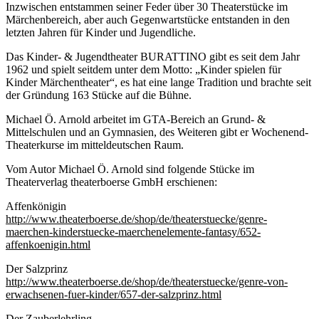
Inzwischen entstammen seiner Feder über 30 Theaterstücke im
Märchenbereich, aber auch Gegenwartstücke entstanden in den
letzten Jahren für Kinder und Jugendliche.
Das Kinder- & Jugendtheater BURATTINO gibt es seit dem Jahr
1962 und spielt seitdem unter dem Motto: „Kinder spielen für
Kinder Märchentheater“, es hat eine lange Tradition und brachte seit
der Gründung 163 Stücke auf die Bühne.
Michael Ö. Arnold arbeitet im GTA-Bereich an Grund- &
Mittelschulen und an Gymnasien, des Weiteren gibt er Wochenend-
Theaterkurse im mitteldeutschen Raum.
Vom Autor Michael Ö. Arnold sind folgende Stücke im
Theaterverlag theaterboerse GmbH erschienen:
Affenkönigin
http://www.theaterboerse.de/shop/de/theaterstuecke/genre-
maerchen-kinderstuecke-maerchenelemente-fantasy/652-
affenkoenigin.html
Der Salzprinz
http://www.theaterboerse.de/shop/de/theaterstuecke/genre-von-
erwachsenen-fuer-kinder/657-der-salzprinz.html
Der Zauberlehrling