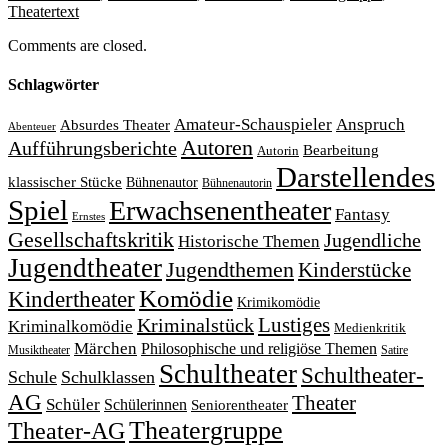
Theatertext
Comments are closed.
Schlagwörter
Amateur-Schauspieler
Anspruch
Absurdes Theater
Abenteuer
Autoren
Aufführungsberichte
Bearbeitung
Autorin
Darstellendes
klassischer Stücke
Bühnenautor
Bühnenautorin
Spiel
Erwachsenentheater
Fantasy
Ernstes
Gesellschaftskritik
Jugendliche
Historische Themen
Jugendtheater
Jugendthemen
Kinderstücke
Komödie
Kindertheater
Krimikomödie
Lustiges
Kriminalstück
Kriminalkomödie
Medienkritik
Märchen
Philosophische und religiöse Themen
Satire
Musiktheater
Schultheater
Schultheater-
Schule
Schulklassen
AG
Theater
Schüler
Schülerinnen
Seniorentheater
Theatergruppe
Theater-AG