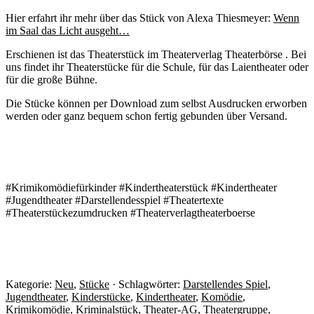
Hier erfahrt ihr mehr über das Stück von Alexa Thiesmeyer:
Wenn
im Saal das Licht ausgeht…
Erschienen ist das Theaterstück im Theaterverlag Theaterbörse . Bei
uns findet ihr Theaterstücke für die Schule, für das Laientheater oder
für die große Bühne.
Die Stücke können per Download zum selbst Ausdrucken erworben
werden oder ganz bequem schon fertig gebunden über Versand.
#Krimikomödiefürkinder #Kindertheaterstück #Kindertheater
#Jugendtheater #Darstellendesspiel #Theatertexte
#Theaterstückezumdrucken #Theaterverlagtheaterboerse
Kategorie:
Neu
,
Stücke
· Schlagwörter:
Darstellendes Spiel
,
Jugendtheater
,
Kinderstücke
,
Kindertheater
,
Komödie
,
Krimikomödie
,
Kriminalstück
,
Theater-AG
,
Theatergruppe
,