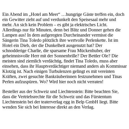
Ein Abend im „Hotel am Meer“ …hungrige Gäste treffen ein, doch
ein Gewitter zieht auf und verdunkelt den Speisesaal mehr und
mehr. An sich kein Problem – es gibt ja elektrisches Licht.
Allerdings nur für Minuten, denn bei Blitz und Donner gehen die
Lampen aus! In dem aufgeregten Durcheinander vermisst die
Sängerin Tina Toledo plötzlich ihre wertvolle Perlenkette. Ist im
Hotel ein Dieb, der die Dunkelheit ausgenutzt hat? Der
schnodderige Charlie, die sparsame Frau Mückenhuber, der
geheimnisvolle Herr mit der Sonnenbrille? Der Bettler Ole? Die
meisten sind ziemlich verdächtig, findet Tina Toledo, muss aber
einsehen, dass ihr Hauptverdächtiger niemand anders als Kommissar
Klotzig ist. Nach einigen Turbulenzen gelingt es mit vereinten
Kräften, zwei gesuchte Bankräuberinnen festzunehmen und Tinas
Perlen aufzuspüren. Wo? Wird hier noch nicht verraten!
Besteller aus der Schweiz und Liechtenstein: Bitte beachten Sie,
dass die Vertriebsrechte für die Schweiz und das Fürstentum
Liechtenstein bei der teaterverlag egg in Belp GmbH liegt. Bitte
wenden Sie sich bei Interesse direkt an den Verlag.