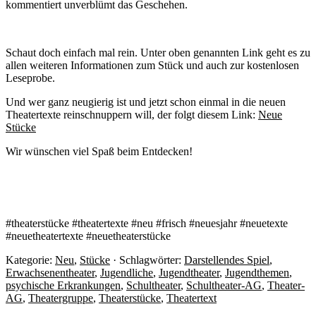
kommentiert unverblümt das Geschehen.
Schaut doch einfach mal rein. Unter oben genannten Link geht es zu
allen weiteren Informationen zum Stück und auch zur kostenlosen
Leseprobe.
Und wer ganz neugierig ist und jetzt schon einmal in die neuen
Theatertexte reinschnuppern will, der folgt diesem Link:
Neue
Stücke
Wir wünschen viel Spaß beim Entdecken!
#theaterstücke #theatertexte #neu #frisch #neuesjahr #neuetexte
#neuetheatertexte #neuetheaterstücke
Kategorie:
Neu
,
Stücke
· Schlagwörter:
Darstellendes Spiel
,
Erwachsenentheater
,
Jugendliche
,
Jugendtheater
,
Jugendthemen
,
psychische Erkrankungen
,
Schultheater
,
Schultheater-AG
,
Theater-
AG
,
Theatergruppe
,
Theaterstücke
,
Theatertext