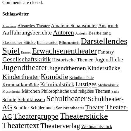
Comments are closed.
Schlagwörter
Amateur-Schauspieler
Anspruch
Absurdes Theater
Abenteuer
Autoren
Aufführungsberichte
Bearbeitung
Autorin
Darstellendes
klassischer Stücke
Bühnenautor
Bühnenautorin
Spiel
Erwachsenentheater
Fantasy
Ernstes
Gesellschaftskritik
Jugendliche
Historische Themen
Jugendtheater
Jugendthemen
Kinderstücke
Komödie
Kindertheater
Krimikomödie
Lustiges
Kriminalstück
Kriminalkomödie
Medienkritik
Märchen
Philosophische und religiöse Themen
Satire
Musiktheater
Schultheater
Schultheater-
Schule
Schulklassen
Theater-
AG
Theater
Schüler
Schülerinnen
Seniorentheater
Theaterstücke
Theatergruppe
AG
Theatertext
Theaterverlag
Weihnachtsstück