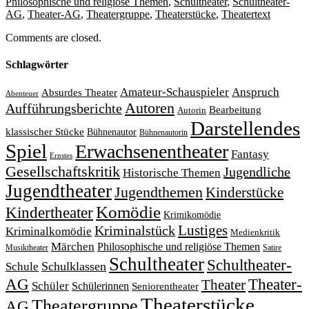
Philosophische und religiöse Themen
,
Schultheater
,
Schultheater-
AG
,
Theater-AG
,
Theatergruppe
,
Theaterstücke
,
Theatertext
Comments are closed.
Schlagwörter
Amateur-Schauspieler
Anspruch
Absurdes Theater
Abenteuer
Autoren
Aufführungsberichte
Bearbeitung
Autorin
Darstellendes
klassischer Stücke
Bühnenautor
Bühnenautorin
Spiel
Erwachsenentheater
Fantasy
Ernstes
Gesellschaftskritik
Jugendliche
Historische Themen
Jugendtheater
Jugendthemen
Kinderstücke
Komödie
Kindertheater
Krimikomödie
Lustiges
Kriminalstück
Kriminalkomödie
Medienkritik
Märchen
Philosophische und religiöse Themen
Satire
Musiktheater
Schultheater
Schultheater-
Schule
Schulklassen
Theater-
AG
Theater
Schüler
Schülerinnen
Seniorentheater
Theaterstücke
Theatergruppe
AG