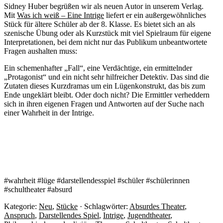
Sidney Huber begrüßen wir als neuen Autor in unserem Verlag.
Mit
Was ich weiß – Eine Intrige
liefert er ein außergewöhnliches
Stück für ältere Schüler ab der 8. Klasse. Es bietet sich an als
szenische Übung oder als Kurzstück mit viel Spielraum für eigene
Interpretationen, bei dem nicht nur das Publikum unbeantwortete
Fragen aushalten muss:
Ein schemenhafter „Fall“, eine Verdächtige, ein ermittelnder
„Protagonist“ und ein nicht sehr hilfreicher Detektiv. Das sind die
Zutaten dieses Kurzdramas um ein Lügenkonstrukt, das bis zum
Ende ungeklärt bleibt. Oder doch nicht? Die Ermittler verheddern
sich in ihren eigenen Fragen und Antworten auf der Suche nach
einer Wahrheit in der Intrige.
#wahrheit #lüge #darstellendesspiel #schüler #schülerinnen
#schultheater #absurd
Kategorie:
Neu
,
Stücke
· Schlagwörter:
Absurdes Theater
,
Anspruch
,
Darstellendes Spiel
,
Intrige
,
Jugendtheater
,