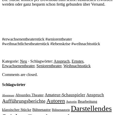
werden oder ganz bequem schon fertig gebunden über Versand.
#erwachsenentheaterstück #seniorentheater
#weihnachtlichestheaterstück #lebenskrise #weihnachtsstück
Kategorie:
Neu
· Schlagwörter:
Anspruch
,
Ernstes
,
Erwachsenentheater
,
Seniorentheater
,
Weihnachtsstück
Comments are closed.
Schlagwörter
Amateur-Schauspieler
Anspruch
Absurdes Theater
Abenteuer
Autoren
Aufführungsberichte
Bearbeitung
Autorin
Darstellendes
klassischer Stücke
Bühnenautor
Bühnenautorin