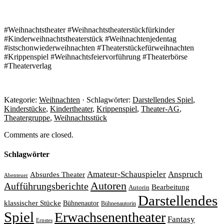
#Weihnachtstheater #Weihnachtstheaterstückfürkinder
#Kinderweihnachtstheaterstück #Weihnachtenjedentag
#istschonwiederweihnachten #Theaterstückefürweihnachten
#Krippenspiel #Weihnachtsfeiervorführung #Theaterbörse
#Theaterverlag
Kategorie:
Weihnachten
· Schlagwörter:
Darstellendes Spiel
,
Kinderstücke
,
Kindertheater
,
Krippenspiel
,
Theater-AG
,
Theatergruppe
,
Weihnachtsstück
Comments are closed.
Schlagwörter
Amateur-Schauspieler
Anspruch
Absurdes Theater
Abenteuer
Autoren
Aufführungsberichte
Bearbeitung
Autorin
Darstellendes
klassischer Stücke
Bühnenautor
Bühnenautorin
Spiel
Erwachsenentheater
Fantasy
Ernstes