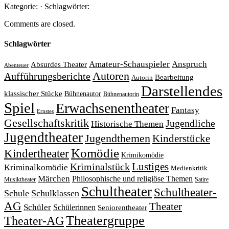
Kategorie: · Schlagwörter:
Comments are closed.
Schlagwörter
Amateur-Schauspieler
Anspruch
Absurdes Theater
Abenteuer
Autoren
Aufführungsberichte
Bearbeitung
Autorin
Darstellendes
klassischer Stücke
Bühnenautor
Bühnenautorin
Spiel
Erwachsenentheater
Fantasy
Ernstes
Gesellschaftskritik
Jugendliche
Historische Themen
Jugendtheater
Jugendthemen
Kinderstücke
Komödie
Kindertheater
Krimikomödie
Lustiges
Kriminalstück
Kriminalkomödie
Medienkritik
Märchen
Philosophische und religiöse Themen
Satire
Musiktheater
Schultheater
Schultheater-
Schule
Schulklassen
AG
Theater
Schüler
Schülerinnen
Seniorentheater
Theatergruppe
Theater-AG