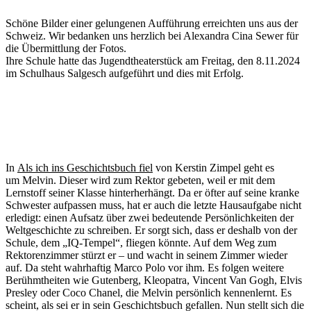
Schöne Bilder einer gelungenen Aufführung erreichten uns aus der
Schweiz. Wir bedanken uns herzlich bei Alexandra Cina Sewer für
die Übermittlung der Fotos.
Ihre Schule hatte das Jugendtheaterstück am Freitag, den 8.11.2024
im Schulhaus Salgesch aufgeführt und dies mit Erfolg.
In
Als ich ins Geschichtsbuch fiel
von Kerstin Zimpel geht es
um Melvin. Dieser wird zum Rektor gebeten, weil er mit dem
Lernstoff seiner Klasse hinterherhängt. Da er öfter auf seine kranke
Schwester aufpassen muss, hat er auch die letzte Hausaufgabe nicht
erledigt: einen Aufsatz über zwei bedeutende Persönlichkeiten der
Weltgeschichte zu schreiben. Er sorgt sich, dass er deshalb von der
Schule, dem „IQ-Tempel“, fliegen könnte. Auf dem Weg zum
Rektorenzimmer stürzt er – und wacht in seinem Zimmer wieder
auf. Da steht wahrhaftig Marco Polo vor ihm. Es folgen weitere
Berühmtheiten wie Gutenberg, Kleopatra, Vincent Van Gogh, Elvis
Presley oder Coco Chanel, die Melvin persönlich kennenlernt. Es
scheint, als sei er in sein Geschichtsbuch gefallen. Nun stellt sich die