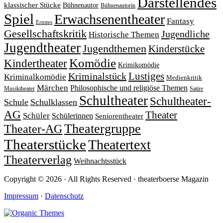
Darstellendes
klassischer Stücke
Bühnenautor
Bühnenautorin
Spiel
Erwachsenentheater
Fantasy
Ernstes
Gesellschaftskritik
Jugendliche
Historische Themen
Jugendtheater
Jugendthemen
Kinderstücke
Komödie
Kindertheater
Krimikomödie
Lustiges
Kriminalstück
Kriminalkomödie
Medienkritik
Märchen
Philosophische und religiöse Themen
Satire
Musiktheater
Schultheater
Schultheater-
Schule
Schulklassen
AG
Theater
Schüler
Schülerinnen
Seniorentheater
Theatergruppe
Theater-AG
Theaterstücke
Theatertext
Theaterverlag
Weihnachtsstück
Copyright © 2026 · All Rights Reserved · theaterboerse Magazin
Impressum
·
Datenschutz