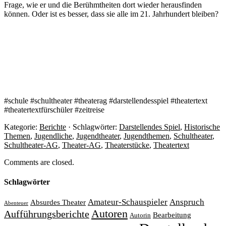
Frage, wie er und die Berühmtheiten dort wieder herausfinden
können. Oder ist es besser, dass sie alle im 21. Jahrhundert bleiben?
#schule #schultheater #theaterag #darstellendesspiel #theatertext
#theatertextfürschüler #zeitreise
Kategorie:
Berichte
· Schlagwörter:
Darstellendes Spiel
,
Historische
Themen
,
Jugendliche
,
Jugendtheater
,
Jugendthemen
,
Schultheater
,
Schultheater-AG
,
Theater-AG
,
Theaterstücke
,
Theatertext
Comments are closed.
Schlagwörter
Amateur-Schauspieler
Anspruch
Absurdes Theater
Abenteuer
Autoren
Aufführungsberichte
Bearbeitung
Autorin