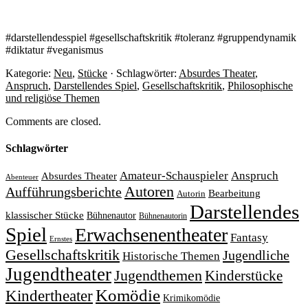
#darstellendesspiel #gesellschaftskritik #toleranz #gruppendynamik
#diktatur #veganismus
Kategorie:
Neu
,
Stücke
· Schlagwörter:
Absurdes Theater
,
Anspruch
,
Darstellendes Spiel
,
Gesellschaftskritik
,
Philosophische
und religiöse Themen
Comments are closed.
Schlagwörter
Amateur-Schauspieler
Anspruch
Absurdes Theater
Abenteuer
Autoren
Aufführungsberichte
Bearbeitung
Autorin
Darstellendes
klassischer Stücke
Bühnenautor
Bühnenautorin
Spiel
Erwachsenentheater
Fantasy
Ernstes
Gesellschaftskritik
Jugendliche
Historische Themen
Jugendtheater
Jugendthemen
Kinderstücke
Komödie
Kindertheater
Krimikomödie