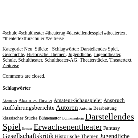
#schule #schultheater #theaterag #darstellendesspiel #theatertext
#theatertextfürschüler #zeitreise
Kategorie:
Neu
,
Stücke
· Schlagwörter:
Darstellendes Spiel
,
Geschichte
,
Historische Themen
,
Jugendliche
,
Jugendtheater
,
Schule
,
Schultheater
,
Schultheater-AG
,
Theaterstücke
,
Theatertext
,
Zeitreise
Comments are closed.
Schlagwörter
Amateur-Schauspieler
Anspruch
Absurdes Theater
Abenteuer
Autoren
Aufführungsberichte
Bearbeitung
Autorin
Darstellendes
klassischer Stücke
Bühnenautor
Bühnenautorin
Spiel
Erwachsenentheater
Fantasy
Ernstes
Gesellschaftskritik
Jugendliche
Historische Themen