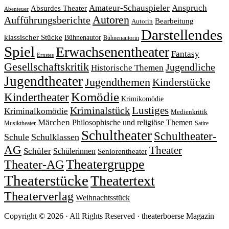
Amateur-Schauspieler
Anspruch
Absurdes Theater
Abenteuer
Autoren
Aufführungsberichte
Bearbeitung
Autorin
Darstellendes
klassischer Stücke
Bühnenautor
Bühnenautorin
Spiel
Erwachsenentheater
Fantasy
Ernstes
Gesellschaftskritik
Jugendliche
Historische Themen
Jugendtheater
Jugendthemen
Kinderstücke
Komödie
Kindertheater
Krimikomödie
Lustiges
Kriminalstück
Kriminalkomödie
Medienkritik
Märchen
Philosophische und religiöse Themen
Satire
Musiktheater
Schultheater
Schultheater-
Schule
Schulklassen
AG
Theater
Schüler
Schülerinnen
Seniorentheater
Theatergruppe
Theater-AG
Theaterstücke
Theatertext
Theaterverlag
Weihnachtsstück
Copyright © 2026 · All Rights Reserved · theaterboerse Magazin