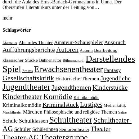
durch die Aula des Ernst-Barlach-Gymnasiums in Unna. Der
Oberstufen Literaturkurs unter der Leitung von…
mehr
Schlagwörter
Amateur-Schauspieler
Anspruch
Absurdes Theater
Abenteuer
Autoren
Aufführungsberichte
Bearbeitung
Autorin
Darstellendes
klassischer Stücke
Bühnenautor
Bühnenautorin
Spiel
Erwachsenentheater
Fantasy
Ernstes
Gesellschaftskritik
Jugendliche
Historische Themen
Jugendtheater
Jugendthemen
Kinderstücke
Komödie
Kindertheater
Krimikomödie
Lustiges
Kriminalstück
Kriminalkomödie
Medienkritik
Märchen
Philosophische und religiöse Themen
Satire
Musiktheater
Schultheater
Schultheater-
Schule
Schulklassen
AG
Theater
Schüler
Schülerinnen
Seniorentheater
Theatergruppe
Theater-AG