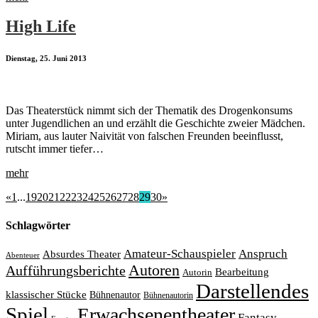
High Life
Dienstag, 25. Juni 2013
Das Theaterstück nimmt sich der Thematik des Drogenkonsums
unter Jugendlichen an und erzählt die Geschichte zweier Mädchen.
Miriam, aus lauter Naivität von falschen Freunden beeinflusst,
rutscht immer tiefer…
mehr
«
1
...
19
20
21
22
23
24
25
26
27
28
29
30
»
Schlagwörter
Amateur-Schauspieler
Anspruch
Absurdes Theater
Abenteuer
Autoren
Aufführungsberichte
Bearbeitung
Autorin
Darstellendes
klassischer Stücke
Bühnenautor
Bühnenautorin
Spiel
Erwachsenentheater
Fantasy