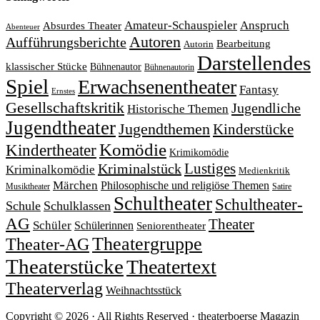
Amateur-Schauspieler
Anspruch
Absurdes Theater
Abenteuer
Autoren
Aufführungsberichte
Bearbeitung
Autorin
Darstellendes
klassischer Stücke
Bühnenautor
Bühnenautorin
Spiel
Erwachsenentheater
Fantasy
Ernstes
Gesellschaftskritik
Jugendliche
Historische Themen
Jugendtheater
Jugendthemen
Kinderstücke
Komödie
Kindertheater
Krimikomödie
Lustiges
Kriminalstück
Kriminalkomödie
Medienkritik
Märchen
Philosophische und religiöse Themen
Satire
Musiktheater
Schultheater
Schultheater-
Schule
Schulklassen
AG
Theater
Schüler
Schülerinnen
Seniorentheater
Theatergruppe
Theater-AG
Theaterstücke
Theatertext
Theaterverlag
Weihnachtsstück
Copyright © 2026 · All Rights Reserved · theaterboerse Magazin