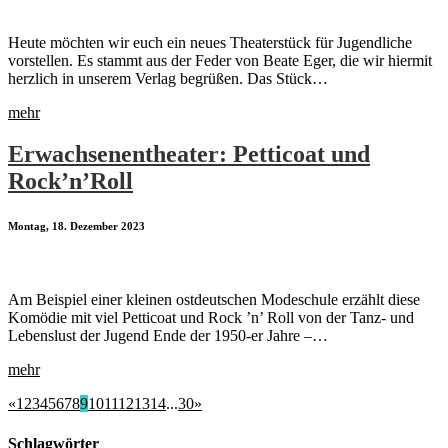
Heute möchten wir euch ein neues Theaterstück für Jugendliche
vorstellen. Es stammt aus der Feder von Beate Eger, die wir hiermit
herzlich in unserem Verlag begrüßen. Das Stück…
mehr
Erwachsenentheater: Petticoat und
Rock’n’Roll
Montag, 18. Dezember 2023
Am Beispiel einer kleinen ostdeutschen Modeschule erzählt diese
Komödie mit viel Petticoat und Rock ’n’ Roll von der Tanz- und
Lebenslust der Jugend Ende der 1950-er Jahre –…
mehr
«
1
2
3
4
5
6
7
8
9
10
11
12
13
14
...
30
»
Schlagwörter