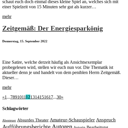
schaut euch doch einmal dieses kleine Spiel an, welches sich mit
einer Spielzeit von 15 Minuten sehr gut als kurzer…
mehr
Zeitgemäß: Der Energiesparkönig
Donnerstag, 15. September 2022
Eine Satire, welche derzeit häufig als Ansichtsexemplar
probegelesen wird, stellen wir euch nun vor. Die Thematik ist
aktueller denn je und handelt von dem peniblen Herrn Zeitgemäß.
Dieser…
mehr
«
1
...
7
8
9
10
11
12
13
14
15
16
17
...
30
»
Schlagwörter
Amateur-Schauspieler
Anspruch
Absurdes Theater
Abenteuer
Autoren
Aufführungsberichte
Bearbeitung
Autorin