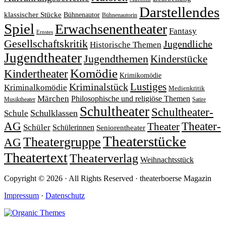
Darstellendes
klassischer Stücke
Bühnenautor
Bühnenautorin
Spiel
Erwachsenentheater
Fantasy
Ernstes
Gesellschaftskritik
Jugendliche
Historische Themen
Jugendtheater
Jugendthemen
Kinderstücke
Komödie
Kindertheater
Krimikomödie
Lustiges
Kriminalstück
Kriminalkomödie
Medienkritik
Märchen
Philosophische und religiöse Themen
Satire
Musiktheater
Schultheater
Schultheater-
Schule
Schulklassen
Theater-
AG
Theater
Schüler
Schülerinnen
Seniorentheater
Theaterstücke
Theatergruppe
AG
Theatertext
Theaterverlag
Weihnachtsstück
Copyright © 2026 · All Rights Reserved · theaterboerse Magazin
Impressum
·
Datenschutz