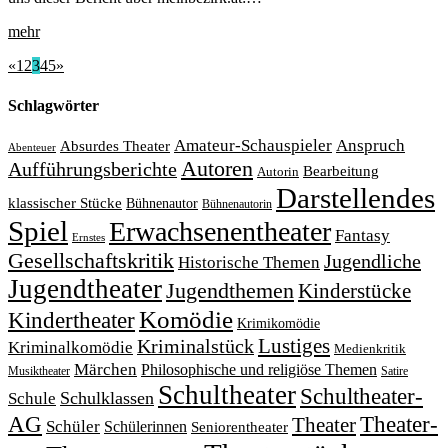
mehr
«
1
2
3
4
5
»
Schlagwörter
Amateur-Schauspieler
Anspruch
Absurdes Theater
Abenteuer
Autoren
Aufführungsberichte
Bearbeitung
Autorin
Darstellendes
klassischer Stücke
Bühnenautor
Bühnenautorin
Spiel
Erwachsenentheater
Fantasy
Ernstes
Gesellschaftskritik
Jugendliche
Historische Themen
Jugendtheater
Jugendthemen
Kinderstücke
Komödie
Kindertheater
Krimikomödie
Lustiges
Kriminalstück
Kriminalkomödie
Medienkritik
Märchen
Philosophische und religiöse Themen
Satire
Musiktheater
Schultheater
Schultheater-
Schule
Schulklassen
Theater-
AG
Theater
Schüler
Schülerinnen
Seniorentheater