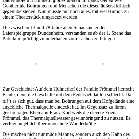
Bauernhöfe mit Hühnern gibt es überall im Land. Genau wie
Geothermie Bohrungen und Menschen die diesen äußerst kritisch
gegenüberstehen. Nun musste nur noch alles, mit viel Humor, zu
einem Theaterstück umgesetzt werden.
Die zwischen 13 und 78 Jahre alten Schauspieler der
Laienspielgruppe Dundenheim, verstanden es ab der 1. Szene das
Publikum prächtig zu unterhalten zum Lachen zu bringen.
Zur Geschichte: Auf dem Hühnerhof der Familie Frömmel herrscht
Flaute, denn die Geschäfte mit dem Federvieh laufen schlecht. Da
triﬀt es sich gut, dass man bei Bohrungen auf dem Hofgelände eine
angebliche Thermalquelle entdeckt hat. Im Gegensatz zu ihrem
geistig trägen Ehemann Franz Karl weiß die clevere Frieda
Frömmel, das Thermalquellwasser gewinnbringend zu nutzen. Es
verfügt angeblich über ungeahnte Wunderkräfte.
Die machen nicht nur müde Männer, sondern auch den Hahn des