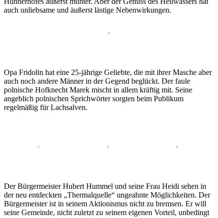
Hühnerhofes äußerst munter. Aber der Genuss des Heilwassers hat
auch unliebsame und äußerst lästige Nebenwirkungen.
Opa Fridolin hat eine 25-jährige Geliebte, die mit ihrer Masche aber
auch noch andere Männer in der Gegend beglückt. Der faule
polnische Hofknecht Marek mischt in allem kräftig mit. Seine
angeblich polnischen Sprichwörter sorgten beim Publikum
regelmäßig für Lachsalven.
Der Bürgermeister Hubert Hummel und seine Frau Heidi sehen in
der neu entdeckten „Thermalquelle“ ungeahnte Möglichkeiten. Der
Bürgermeister ist in seinem Aktionismus nicht zu bremsen. Er will
seine Gemeinde, nicht zuletzt zu seinem eigenen Vorteil, unbedingt