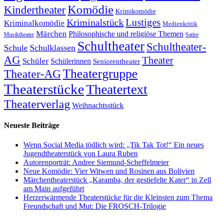
Komödie
Kindertheater
Krimikomödie
Lustiges
Kriminalstück
Kriminalkomödie
Medienkritik
Märchen
Philosophische und religiöse Themen
Satire
Musiktheater
Schultheater
Schultheater-
Schule
Schulklassen
AG
Theater
Schüler
Schülerinnen
Seniorentheater
Theatergruppe
Theater-AG
Theaterstücke
Theatertext
Theaterverlag
Weihnachtsstück
Neueste Beiträge
Wenn Social Media tödlich wird: „Tik Tak Tot!“ Ein neues
Jugendtheaterstück von Laura Ruben
Autorenporträt: Andree Siemund-Scheffelmeier
Neue Komödie: Vier Witwen und Rosinen aus Bolivien
Märchentheaterstück „Karamba, der gestiefelte Kater“ in Zell
am Main aufgeführt
Herzerwärmende Theaterstücke für die Kleinsten zum Thema
Freundschaft und Mut: Die FROSCH-Trilogie