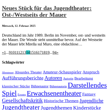
Neues Stück für das Jugendtheater:
Ost-/Westseits der Mauer
Mittwoch, 12. Februar 2025
Deutschland im Jahr 1989. Berlin im November, ost- und westseits
der Mauer. Die Wende steht unmittelbar bevor. Auf der Westseite
der Mauer lebt Mirella sul Muro, eine obdachlose…
«
1
...
9
10
11
12
13
14
15
16
17
18
19
...
94
»
Schlagwörter
Amateur-Schauspieler
Anspruch
Absurdes Theater
Abenteuer
Autoren
Aufführungsberichte
Bearbeitung
Autorin
Darstellendes
klassischer Stücke
Bühnenautor
Bühnenautorin
Spiel
Erwachsenentheater
Fantasy
Ernstes
Gesellschaftskritik
Jugendliche
Historische Themen
Jugendtheater
Jugendthemen
Kinderstücke