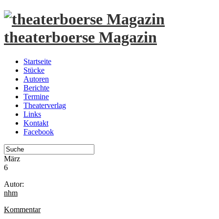
theaterboerse Magazin
Startseite
Stücke
Autoren
Berichte
Termine
Theaterverlag
Links
Kontakt
Facebook
März
6
Autor:
nhm
Kommentar