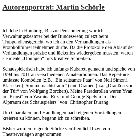
Autorenporträt: Martin Schörle
Ich lebe in Hamburg. Bis zur Pensionierung war ich
Verwaltungsbeamter bei der Bundeswehr, zuletzt beim
Truppendienstgericht, wo ich an den Verhandlungen als
Protokollführer teilnehmen durfte. Da die Protokolle den Ablauf der
Verhandlungen präzise und lückenlos wiedergeben mussten, waren
sie ideale „Übungen“ fürs kreative Schreiben.
Schauspielerisch habe ich anfangs Kabarett gemacht und spielte von
1994 bis 2011 an verschiedenen Amateurbühnen. Das Repertoire
umfasste Komödien (z.B. „Ein seltsames Paar“ von Neil Simon),
Klassiker („Sommernachtstraum“) und Dramen (u.a. „Draußen vor
der Tür“ von Wolfgang Borchert). Meine Paraderollen waren Yvan
in „Kunst“ von Yasmina Reza und George Spelvin in „Der
Alptraum des Schauspielers“ von Christopher Durang.
Um Charaktere und Handlungen nach eigenen Vorstellungen
kreieren zu können, begann ich zu schreiben.
Bisher wurden folgende Stücke veröffentlicht bzw. von
Theaterverlagen angenommen: