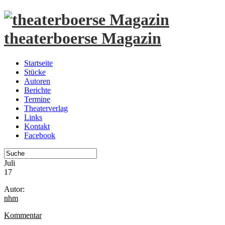
theaterboerse Magazin
Startseite
Stücke
Autoren
Berichte
Termine
Theaterverlag
Links
Kontakt
Facebook
Juli
17
Autor:
nhm
Kommentar