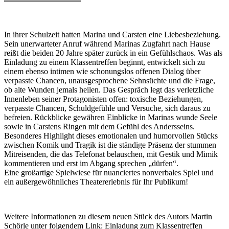
In ihrer Schulzeit hatten Marina und Carsten eine Liebesbeziehung.
Sein unerwarteter Anruf während Marinas Zugfahrt nach Hause
reißt die beiden 20 Jahre später zurück in ein Gefühlschaos. Was als
Einladung zu einem Klassentreffen beginnt, entwickelt sich zu
einem ebenso intimen wie schonungslos offenen Dialog über
verpasste Chancen, unausgesprochene Sehnsüchte und die Frage,
ob alte Wunden jemals heilen. Das Gespräch legt das verletzliche
Innenleben seiner Protagonisten offen: toxische Beziehungen,
verpasste Chancen, Schuldgefühle und Versuche, sich daraus zu
befreien. Rückblicke gewähren Einblicke in Marinas wunde Seele
sowie in Carstens Ringen mit dem Gefühl des Andersseins.
Besonderes Highlight dieses emotionalen und humorvollen Stücks
zwischen Komik und Tragik ist die ständige Präsenz der stummen
Mitreisenden, die das Telefonat belauschen, mit Gestik und Mimik
kommentieren und erst im Abgang sprechen „dürfen“.
Eine großartige Spielwiese für nuanciertes nonverbales Spiel und
ein außergewöhnliches Theatererlebnis für Ihr Publikum!
Weitere Informationen zu diesem neuen Stück des Autors Martin
Schörle unter folgendem Link:
Einladung zum Klassentreffen