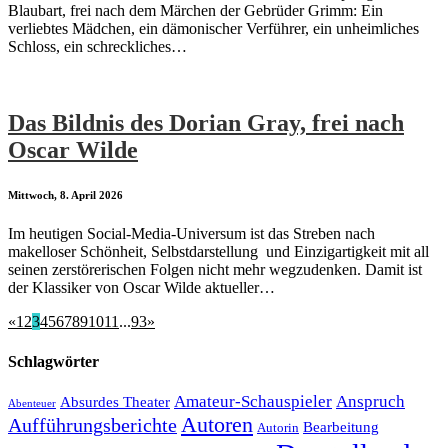
Blaubart, frei nach dem Märchen der Gebrüder Grimm: Ein
verliebtes Mädchen, ein dämonischer Verführer, ein unheimliches
Schloss, ein schreckliches…
Das Bildnis des Dorian Gray, frei nach
Oscar Wilde
Mittwoch, 8. April 2026
Im heutigen Social-Media-Universum ist das Streben nach
makelloser Schönheit, Selbstdarstellung und Einzigartigkeit mit all
seinen zerstörerischen Folgen nicht mehr wegzudenken. Damit ist
der Klassiker von Oscar Wilde aktueller…
«
1
2
3
4
5
6
7
8
9
10
11
...
93
»
Schlagwörter
Amateur-Schauspieler
Anspruch
Absurdes Theater
Abenteuer
Autoren
Aufführungsberichte
Bearbeitung
Autorin