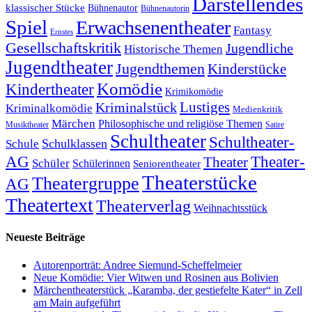
Darstellendes
klassischer Stücke
Bühnenautor
Bühnenautorin
Spiel
Erwachsenentheater
Fantasy
Ernstes
Gesellschaftskritik
Jugendliche
Historische Themen
Jugendtheater
Jugendthemen
Kinderstücke
Komödie
Kindertheater
Krimikomödie
Lustiges
Kriminalstück
Kriminalkomödie
Medienkritik
Märchen
Philosophische und religiöse Themen
Satire
Musiktheater
Schultheater
Schultheater-
Schule
Schulklassen
Theater-
AG
Theater
Schüler
Schülerinnen
Seniorentheater
Theaterstücke
Theatergruppe
AG
Theatertext
Theaterverlag
Weihnachtsstück
Neueste Beiträge
Autorenporträt: Andree Siemund-Scheffelmeier
Neue Komödie: Vier Witwen und Rosinen aus Bolivien
Märchentheaterstück „Karamba, der gestiefelte Kater“ in Zell
am Main aufgeführt