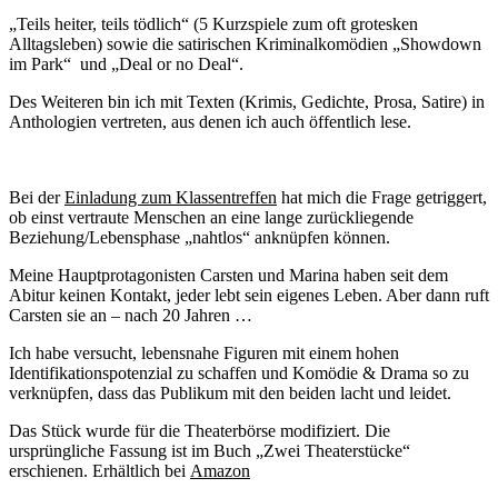
„Teils heiter, teils tödlich“ (5 Kurzspiele zum oft grotesken
Alltagsleben) sowie die satirischen Kriminalkomödien „Showdown
im Park“ und „Deal or no Deal“.
Des Weiteren bin ich mit Texten (Krimis, Gedichte, Prosa, Satire) in
Anthologien vertreten, aus denen ich auch öffentlich lese.
Bei der
Einladung zum Klassentreffen
hat mich die Frage getriggert,
ob einst vertraute Menschen an eine lange zurückliegende
Beziehung/Lebensphase „nahtlos“ anknüpfen können.
Meine Hauptprotagonisten Carsten und Marina haben seit dem
Abitur keinen Kontakt, jeder lebt sein eigenes Leben. Aber dann ruft
Carsten sie an – nach 20 Jahren …
Ich habe versucht, lebensnahe Figuren mit einem hohen
Identifikationspotenzial zu schaffen und Komödie & Drama so zu
verknüpfen, dass das Publikum mit den beiden lacht und leidet.
Das Stück wurde für die Theaterbörse modifiziert. Die
ursprüngliche Fassung ist im Buch „Zwei Theaterstücke“
erschienen.
Erhältlich bei
Amazon